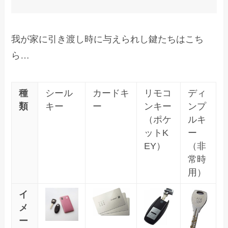
我が家に引き渡し時に与えられし鍵たちはこち
ら…
種
シール
カードキ
リモコ
ディ
類
キー
ー
ンキー
ンプ
（ポケ
ルキ
ットK
ー
EY）
（非
常時
用）
イ
メ
ー