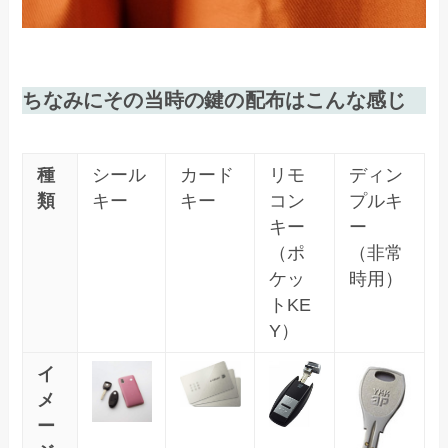
ちなみにその当時の鍵の配布はこんな感じ
種
シール
カード
リモ
ディン
類
キー
キー
コン
プルキ
キー
ー
（ポ
（非常
ケッ
時用）
トKE
Y）
イ
メ
ー