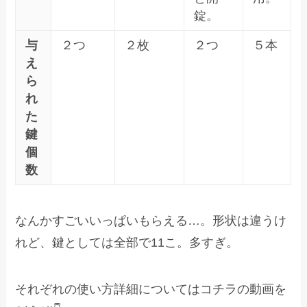
錠。
与
２つ
２枚
２つ
５本
え
ら
れ
た
鍵
個
数
なんかすごいいっぱいもらえる…。形状は違うけ
れど、鍵としては全部で11こ。多すぎ。
それぞれの使い方詳細についてはコチラの動画を