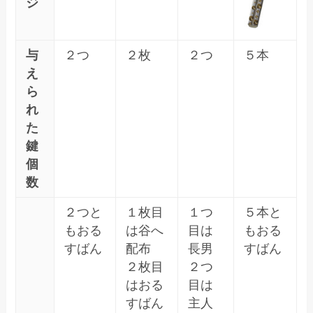
ジ
与
２つ
２枚
２つ
５本
え
ら
れ
た
鍵
個
数
２つと
１枚目
１つ
５本と
もおる
は谷へ
目は
もおる
すばん
配布
長男
すばん
２枚目
２つ
はおる
目は
すばん
主人