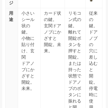
ジ
用
小さい
カード状
リモコ
従来
途
シール
の鍵。
ン式の
の
状の
玄関ドア
鍵。
鍵。
鍵。
ノブにか
離れて
ドア
小物に
ざすと
開錠ボ
ノブ
貼り付
開錠。未
タンを
の
け、玄
来。
押すと
穴に
関
開錠。
差し
ドアノ
または
込む
ブにか
持った
と
ざすと
状態で
開
開錠。
ドアノ
錠。
未来。
ブのボ
停電
タンに
時に
振れる
使
と開
用。